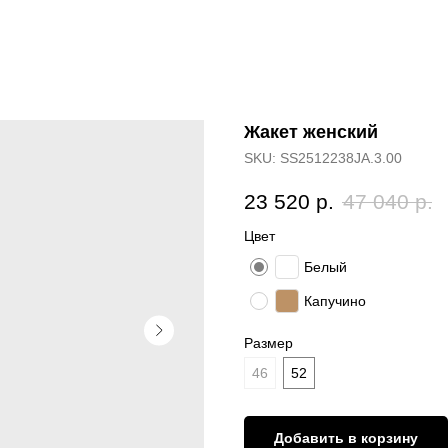
Жакет женский
SKU:
SS2512238JA.3.00
23 520
р.
47 040
р.
Цвет
Белый
Капучино
Размер
46
52
Добавить в корзину